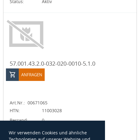
Status:
Aktiv
57.001.43.2.0-032-020-0010-5.1.0
ANFRAGEN
Art.Nr.:
00671065
HTN:
11003028
Bestand:
0
ME:
ST
Wir verwenden Cookies und ähnliche
Technologien auf unserer Website und
Benennung:
HYDRAULIKZYLINDER