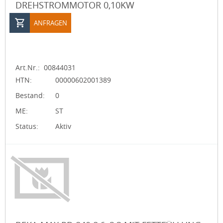
DREHSTROMMOTOR 0,10KW
ANFRAGEN
Art.Nr.:
00844031
HTN:
00000602001389
Bestand:
0
ME:
ST
Status:
Aktiv