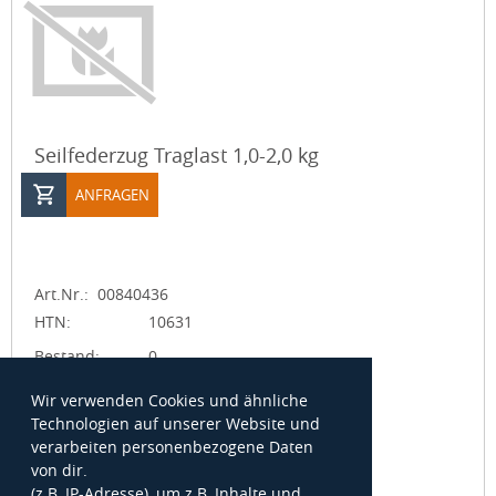
Seilfederzug Traglast 1,0-2,0 kg
ANFRAGEN
Art.Nr.:
00840436
HTN:
10631
Bestand:
0
ME:
ST
Wir verwenden Cookies und ähnliche
Technologien auf unserer Website und
Benennung:
FEDERZUG
verarbeiten personenbezogene Daten
Status:
Aktiv
von dir.
(z.B. IP-Adresse), um z.B. Inhalte und