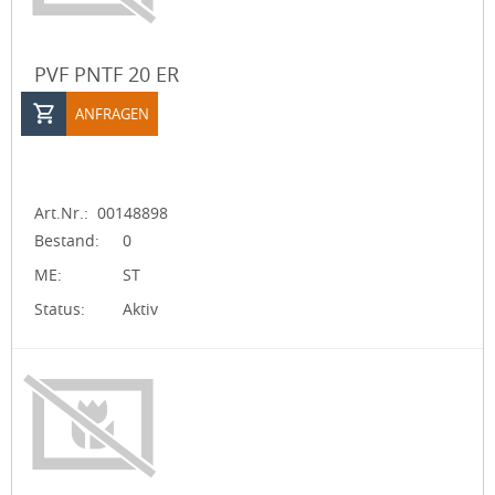
PVF PNTF 20 ER
ANFRAGEN
Art.Nr.:
00148898
Bestand:
0
ME:
ST
Status:
Aktiv